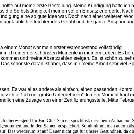
 hoffte auf meine erste Bestellung. Meine Kündigung hatte ich b
s die Selbstständigkeit meinen vollen Einsatz erforderte. Nach
e Kündigung eine so gute Idee war. Doch nach einer weiteren Wo
n unglaublich erleichterndes Gefühl und die ganze Anspannung 
wa einem Monat war mein erster Warenbestand vollständig
für mich einer der schönsten Momente in meinem Leben. Es bere
ankommen und meine Absatzzahlen steigen. Es ist schön zu seh
.
Das schönste daran ist aber, dass mir meine Arbeit sehr viel S
ssen. Es war alles andere als einfach, einen passenden Kontrol
fen ausschließlich nur große Unternehmen“. In dem Moment fragt 
ich eine Zusage von einer Zertifizierungsstelle. Mitte Februar 
ich überwiegend für Bio Chia Samen spricht ist, dass beim Anbau auf 
aufgenommen und in den Samen gespeichert. Somit nimmt man automatisc
f. Das wiederum ist auf Dauer nicht gut für unsere Gesundheit, da di