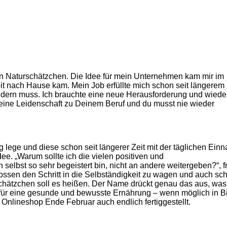
on Naturschätzchen. Die Idee für mein Unternehmen kam mir im
it nach Hause kam. Mein Job erfüllte mich schon seit längerem 
ndern muss. Ich brauchte eine neue Herausforderung und wiede
eine Leidenschaft zu Deinem Beruf und du musst nie wieder
lege und diese schon seit längerer Zeit mit der täglichen Ein
e. „Warum sollte ich die vielen positiven und
elbst so sehr begeistert bin, nicht an andere weitergeben?“, f
ossen den Schritt in die Selbständigkeit zu wagen und auch sch
chätzchen soll es heißen. Der Name drückt genau das aus, wa
 für eine gesunde und bewusste Ernährung – wenn möglich in B
Onlineshop Ende Februar auch endlich fertiggestellt.