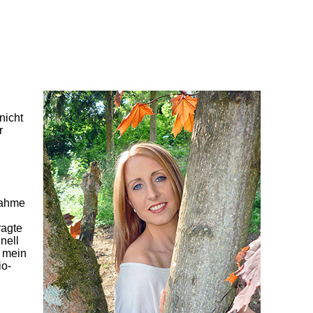
nicht
r
nahme
ragte
nell
s mein
io-