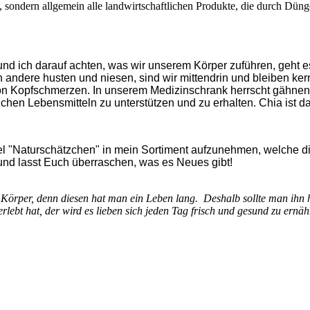
, sondern allgemein alle landwirtschaftlichen Produkte, die durch Dün
nd ich darauf achten, was wir unserem Körper zuführen, geht e
andere husten und niesen, sind wir mittendrin und bleiben ker
 von Kopfschmerzen. In unserem Medizinschrank herrscht gähnen
chen Lebensmitteln zu unterstützen und zu erhalten. Chia ist daf
bel "Naturschätzchen" in mein Sortiment aufzunehmen, welche d
 und lasst Euch überraschen, was es Neues gibt!
n Körper, denn diesen hat man ein Leben lang.
Deshalb sollte man ihn h
lebt hat, der wird es lieben sich jeden Tag frisch und gesund zu ernäh