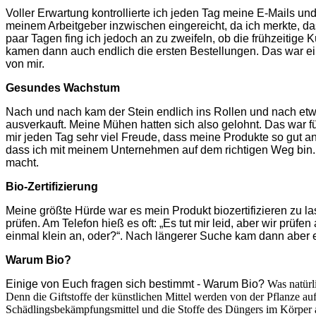
Voller Erwartung kontrollierte ich jeden Tag meine E-Mails und
meinem Arbeitgeber inzwischen eingereicht, da ich merkte, das
paar Tagen fing ich jedoch an zu zweifeln, ob die frühzeitig
kamen dann auch endlich die ersten Bestellungen. Das war ei
von mir.
Gesundes Wachstum
Nach und nach kam der Stein endlich ins Rollen und nach et
ausverkauft. Meine Mühen hatten sich also gelohnt. Das war 
mir jeden Tag sehr viel Freude, dass meine Produkte so gut 
dass ich mit meinem Unternehmen auf dem richtigen Weg bin
macht.
Bio-Zertifizierung
Meine größte Hürde war es mein Produkt biozertifizieren zu la
prüfen. Am Telefon hieß es oft: „Es tut mir leid, aber wir prü
einmal klein an, oder?“.
Nach längerer Suche kam dann aber endl
Warum Bio?
Einige von Euch fragen sich bestimmt - Warum Bio?
Was natürl
Denn die Giftstoffe der künstlichen Mittel werden von der Pflanze 
Schädlingsbekämpfungsmittel und die Stoffe des Düngers im Körper au