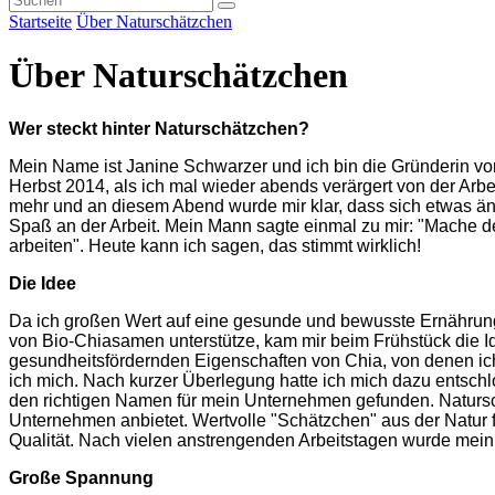
Startseite
Über Naturschätzchen
Über Naturschätzchen
Wer steckt hinter Naturschätzc
hen?
Mein Name ist Janine Schwarzer und ich bin die Gründerin v
Herbst 2014, als ich mal wieder abends verärgert von der Arbe
mehr und an diesem Abend wurde mir klar, dass sich etwas ä
Spaß an der Arbeit. Mein Mann sagte einmal zu mir: "Mache d
arbeiten". Heute kann ich sagen, das stimmt wirklich!
Die Idee
Da ich großen Wert auf eine gesunde und bewusste Ernährung 
von Bio-Chiasamen unterstütze, kam mir beim Frühstück die Ide
gesundheitsfördernden Eigenschaften von Chia, von denen ich s
ich mich. Nach kurzer Überlegung hatte ich mich dazu entschl
den richtigen Namen für mein Unternehmen gefunden. Naturs
Unternehmen anbietet. Wertvolle "Schätzchen" aus der Natur
Qualität. Nach vielen anstrengenden Arbeitstagen wurde mein 
Große Spannung