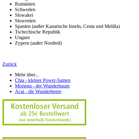
Rumänien
Schweden
Slowakei
Slowenien
Spanien (außer Kanarische Inseln, Ceuta und Melilla)
Tschechische Republik
Ungarn
Zypern (außer Nordteil)
Zurück
Mehr über...
Chia - kleiner Power-Samen
Moringa - der Wunderbaum
Acai - die Wunderbeere