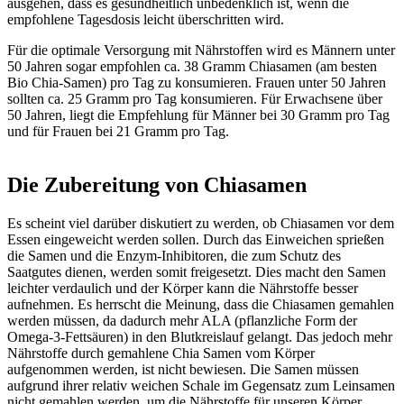
ausgehen, dass es gesundheitlich unbedenklich ist, wenn die
empfohlene Tagesdosis leicht überschritten wird.
Für die optimale Versorgung mit Nährstoffen wird es Männern unter
50 Jahren sogar empfohlen ca. 38 Gramm Chiasamen (am besten
Bio Chia-Samen) pro Tag zu konsumieren. Frauen unter 50 Jahren
sollten ca. 25 Gramm pro Tag konsumieren. Für Erwachsene über
50 Jahren, liegt die Empfehlung für Männer bei 30 Gramm pro Tag
und für Frauen bei 21 Gramm pro Tag.
Die Zubereitung von Chiasamen
Es scheint viel darüber diskutiert zu werden, ob Chiasamen vor dem
Essen eingeweicht werden sollen. Durch das Einweichen sprießen
die Samen und die Enzym-Inhibitoren, die zum Schutz des
Saatgutes dienen, werden somit freigesetzt. Dies macht den Samen
leichter verdaulich und der Körper kann die Nährstoffe besser
aufnehmen. Es herrscht die Meinung, dass die Chiasamen gemahlen
werden müssen, da dadurch mehr ALA (pflanzliche Form der
Omega-3-Fettsäuren) in den Blutkreislauf gelangt. Das jedoch mehr
Nährstoffe durch gemahlene Chia Samen vom Körper
aufgenommen werden, ist nicht bewiesen. Die Samen müssen
aufgrund ihrer relativ weichen Schale im Gegensatz zum Leinsamen
nicht gemahlen werden, um die Nährstoffe für unseren Körper