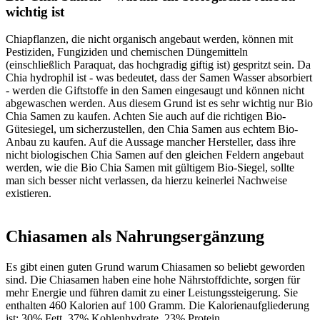
wichtig ist
Chiapflanzen, die nicht organisch angebaut werden, können mit
Pestiziden, Fungiziden und chemischen Düngemitteln
(einschließlich Paraquat, das hochgradig giftig ist) gespritzt sein. Da
Chia hydrophil ist - was bedeutet, dass der Samen Wasser absorbiert
- werden die Giftstoffe in den Samen eingesaugt und können nicht
abgewaschen werden. Aus diesem Grund ist es sehr wichtig nur Bio
Chia Samen zu kaufen. Achten Sie auch auf die richtigen Bio-
Gütesiegel, um sicherzustellen, den Chia Samen aus echtem Bio-
Anbau zu kaufen. Auf die Aussage mancher Hersteller, dass ihre
nicht biologischen Chia Samen auf den gleichen Feldern angebaut
werden, wie die Bio Chia Samen mit gültigem Bio-Siegel, sollte
man sich besser nicht verlassen, da hierzu keinerlei Nachweise
existieren.
Chiasamen als Nahrungsergänzung
Es gibt einen guten Grund warum Chiasamen so beliebt geworden
sind. Die Chiasamen haben eine hohe Nährstoffdichte, sorgen für
mehr Energie und führen damit zu einer Leistungssteigerung. Sie
enthalten 460 Kalorien auf 100 Gramm. Die Kalorienaufgliederung
ist: 30% Fett, 37% Kohlenhydrate, 23% Protein.