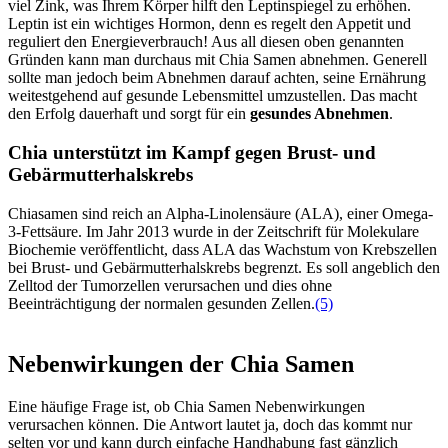
viel Zink, was Ihrem Körper hilft den Leptinspiegel zu erhöhen.
Leptin ist ein wichtiges Hormon, denn es regelt den Appetit und
reguliert den Energieverbrauch! Aus all diesen oben genannten
Gründen kann man durchaus mit Chia Samen abnehmen. Generell
sollte man jedoch beim Abnehmen darauf achten, seine Ernährung
weitestgehend auf gesunde Lebensmittel umzustellen. Das macht
den Erfolg dauerhaft und sorgt für ein
gesundes Abnehmen
.
Chia unterstützt im Kampf gegen Brust- und
Gebärmutterhalskrebs
Chiasamen sind reich an Alpha-Linolensäure (ALA), einer Omega-
3-Fettsäure. Im Jahr 2013 wurde in der Zeitschrift für Molekulare
Biochemie veröffentlicht, dass ALA das Wachstum von Krebszellen
bei Brust- und Gebärmutterhalskrebs begrenzt. Es soll angeblich den
Zelltod der Tumorzellen verursachen und dies ohne
Beeinträchtigung der normalen gesunden Zellen.
(5)
Nebenwirkungen der Chia Samen
Eine häufige Frage ist, ob Chia Samen Nebenwirkungen
verursachen können. Die Antwort lautet ja, doch das kommt nur
selten vor und kann durch einfache Handhabung fast gänzlich