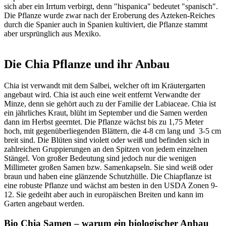
sich aber ein Irrtum verbirgt, denn "hispanica" bedeutet "spanisch".
Die Pflanze wurde zwar nach der Eroberung des Azteken-Reiches
durch die Spanier auch in Spanien kultiviert, die Pflanze stammt
aber ursprünglich aus Mexiko.
Die Chia Pflanze und ihr Anbau
Chia ist verwandt mit dem Salbei, welcher oft im Kräutergarten
angebaut wird. Chia ist auch eine weit entfernt Verwandte der
Minze, denn sie gehört auch zu der Familie der Labiaceae. Chia ist
ein jährliches Kraut, blüht im September und die Samen werden
dann im Herbst geerntet. Die Pflanze wächst bis zu 1,75 Meter
hoch, mit gegenüberliegenden Blättern, die 4-8 cm lang und 3-5 cm
breit sind. Die Blüten sind violett oder weiß und befinden sich in
zahlreichen Gruppierungen an den Spitzen von jedem einzelnen
Stängel. Von großer Bedeutung sind jedoch nur die wenigen
Millimeter großen Samen bzw. Samenkapseln. Sie sind weiß oder
braun und haben eine glänzende Schutzhülle. Die Chiapflanze ist
eine robuste Pflanze und wächst am besten in den USDA Zonen 9-
12. Sie gedeiht aber auch in europäischen Breiten und kann im
Garten angebaut werden.
Bio Chia Samen – warum ein biologischer Anbau