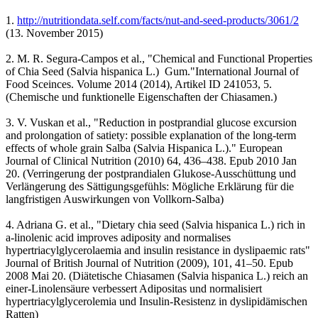
1.
http://nutritiondata.self.com/facts/nut-and-seed-products/3061/2
(13. November 2015)
2. M. R. Segura-Campos et al., "Chemical and Functional Properties
of Chia Seed (Salvia hispanica L.) Gum."International Journal of
Food Sceinces. Volume 2014 (2014), Artikel ID 241053, 5.
(Chemische und funktionelle Eigenschaften der Chiasamen.)
3. V. Vuskan et al., "Reduction in postprandial glucose excursion
and prolongation of satiety: possible explanation of the long-term
effects of whole grain Salba (Salvia Hispanica L.)." European
Journal of Clinical Nutrition (2010) 64, 436–438. Epub 2010 Jan
20. (Verringerung der postprandialen Glukose-Ausschüttung und
Verlängerung des Sättigungsgefühls: Mögliche Erklärung für die
langfristigen Auswirkungen von Vollkorn-Salba)
4. Adriana G. et al., "Dietary chia seed (Salvia hispanica L.) rich in
a-linolenic acid improves adiposity and normalises
hypertriacylglycerolaemia and insulin resistance in dyslipaemic rats"
Journal of British Journal of Nutrition (2009), 101, 41–50. Epub
2008 Mai 20. (Diätetische Chiasamen (Salvia hispanica L.) reich an
einer-Linolensäure verbessert Adipositas und normalisiert
hypertriacylglycerolemia und Insulin-Resistenz in dyslipidämischen
Ratten)