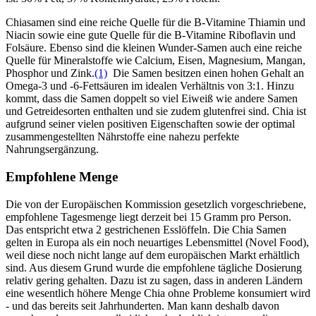
Chiasamen sind eine reiche Quelle für die B-Vitamine Thiamin und
Niacin sowie eine gute Quelle für die B-Vitamine Riboflavin und
Folsäure. Ebenso sind die kleinen Wunder-Samen auch eine reiche
Quelle für Mineralstoffe wie Calcium, Eisen, Magnesium, Mangan,
Phosphor und Zink.
(1)
Die Samen besitzen einen hohen Gehalt an
Omega-3 und -6-Fettsäuren im idealen Verhältnis von 3:1. Hinzu
kommt, dass die Samen doppelt so viel Eiweiß wie andere Samen
und Getreidesorten enthalten und sie zudem glutenfrei sind. Chia ist
aufgrund seiner vielen positiven Eigenschaften sowie der optimal
zusammengestellten Nährstoffe eine nahezu perfekte
Nahrungsergänzung.
Empfohlene Menge
Die von der Europäischen Kommission gesetzlich vorgeschriebene,
empfohlene Tagesmenge liegt derzeit bei 15 Gramm pro Person.
Das entspricht etwa 2 gestrichenen Esslöffeln. Die Chia Samen
gelten in Europa als ein noch neuartiges Lebensmittel (Novel Food),
weil diese noch nicht lange auf dem europäischen Markt erhältlich
sind. Aus diesem Grund wurde die empfohlene tägliche Dosierung
relativ gering gehalten. Dazu ist zu sagen, dass in anderen Ländern
eine wesentlich höhere Menge Chia ohne Probleme konsumiert wird
- und das bereits seit Jahrhunderten. Man kann deshalb davon