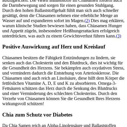
auszugleichen. Die vielen Ballaststoffe im Chiasamen fördern auch
die Darmbewegung und sorgen für einen gesunden Stuhlgang.
Durch den hohen Ballaststoffgehalt fühlt man sich auch schneller
gesättigt, denn die Chiasamen nehmen eine erhebliche Menge an
Wasser auf und expandieren sofort im Magen.
(2)
Dies mag erklären,
warum klinische Studien bewiesen haben, dass Chiasamen Hunger
und Appetit zügeln, insbesondere Heißhungerattacken erfolgreich
unterdrücken, was auch zu einem Gewichtsverlust führen kann.
(3)
Positive Auswirkung auf Herz und Kreislauf
Chiasamen besitzen die Fähigkeit Entzündungen zu lindern, sie
senken auch das Cholesterin und den Blutdruck, dies ist wichtig für
die Gesundheit des Herzens. Sie bekämpfen auch oxydativen Stress,
und vermindern dadurch die Entstehung von Arteriosklerose. Die
Chiasamen sind auch reich an Linolsäure, diese hilft dem Körper die
fettlöslichen Vitamine A, D, E und K zu absorbieren. Omega-3-
Fettsäuren schützen das Herz durch die Senkung des Blutdrucks
und einer Verminderung des schlechten Cholesterins. Durch den
Verzehr von Chiasamen können Sie die Gesundheit Ihres Herzens
wirkungsvoll schützen!
Chia zum Schutz vor Diabetes
Da Chia Samen reich an Alpha-Linolensäure und Ballaststoffen