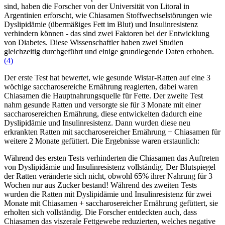
sind, haben die Forscher von der Universität von Litoral in
Argentinien erforscht, wie Chiasamen Stoffwechselstörungen wie
Dyslipidämie (übermäßiges Fett im Blut) und Insulinresistenz
verhindern können - das sind zwei Faktoren bei der Entwicklung
von Diabetes. Diese Wissenschaftler haben zwei Studien
gleichzeitig durchgeführt und einige grundlegende Daten erhoben.
(4)
Der erste Test hat bewertet, wie gesunde Wistar-Ratten auf eine 3
wöchige saccharosereiche Ernährung reagierten, dabei waren
Chiasamen die Hauptnahrungsquelle für Fette. Der zweite Test
nahm gesunde Ratten und versorgte sie für 3 Monate mit einer
saccharosereichen Ernährung, diese entwickelten dadurch eine
Dyslipidämie und Insulinresistenz. Dann wurden diese neu
erkrankten Ratten mit saccharosereicher Ernährung + Chiasamen für
weitere 2 Monate gefüttert. Die Ergebnisse waren erstaunlich:
Während des ersten Tests verhinderten die Chiasamen das Auftreten
von Dyslipidämie und Insulinresistenz vollständig. Der Blutspiegel
der Ratten veränderte sich nicht, obwohl 65% ihrer Nahrung für 3
Wochen nur aus Zucker bestand! Während des zweiten Tests
wurden die Ratten mit Dyslipidämie und Insulinresistenz für zwei
Monate mit Chiasamen + saccharosereicher Ernährung gefüttert, sie
erholten sich vollständig. Die Forscher entdeckten auch, dass
Chiasamen das viszerale Fettgewebe reduzierten, welches negative