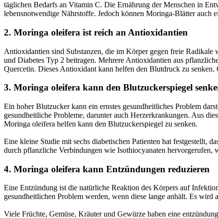
täglichen Bedarfs an Vitamin C. Die Ernährung der Menschen in Entwic
lebensnotwendige Nährstoffe. Jedoch können Moringa-Blätter auch ei
2. Moringa oleifera ist reich an Antioxidantien
Antioxidantien sind Substanzen, die im Körper gegen freie Radikale 
und Diabetes Typ 2 beitragen. Mehrere Antioxidantien aus pflanzlic
Quercetin. Dieses Antioxidant kann helfen den Blutdruck zu senken. C
3. Moringa oleifera kann den Blutzuckerspiegel senk
Ein hoher Blutzucker kann ein ernstes gesundheitliches Problem darste
gesundheitliche Probleme, darunter auch Herzerkrankungen. Aus diesem
Moringa oleifera helfen kann den Blutzuckerspiegel zu senken.
Eine kleine Studie mit sechs diabetischen Patienten hat festgestellt
durch pflanzliche Verbindungen wie Isothiocyanaten hervorgerufen, w
4. Moringa oleifera kann Entzündungen reduzieren
Eine Entzündung ist die natürliche Reaktion des Körpers auf Infekt
gesundheitlichen Problem werden, wenn diese lange anhält. Es wird 
Viele Früchte, Gemüse, Kräuter und Gewürze haben eine entzündun