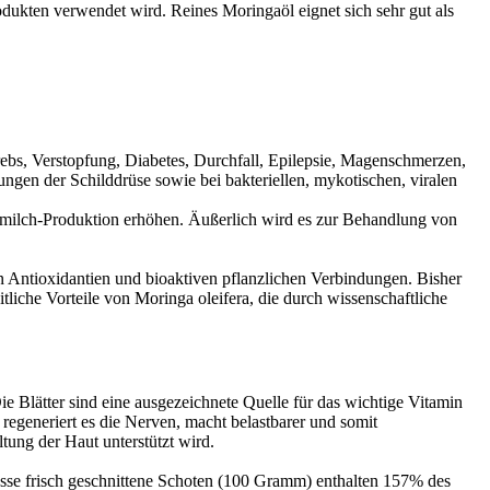
odukten verwendet wird. Reines Moringaöl eignet sich sehr gut als
bs, Verstopfung, Diabetes, Durchfall, Epilepsie, Magenschmerzen,
n der Schilddrüse sowie bei bakteriellen, mykotischen, viralen
rmilch-Produktion erhöhen. Äußerlich wird es zur Behandlung von
den Antioxidantien und bioaktiven pflanzlichen Verbindungen. Bisher
tliche Vorteile von Moringa oleifera, die durch wissenschaftliche
ie Blätter sind eine ausgezeichnete Quelle für das wichtige Vitamin
egeneriert es die Nerven, macht belastbarer und somit
ltung der Haut unterstützt wird.
Tasse frisch geschnittene Schoten (100 Gramm) enthalten 157% des