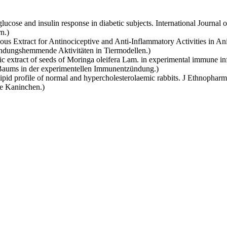
e glucose and insulin response in diabetic subjects. International Journ
n.)
ueous Extract for Antinociceptive and Anti-Inflammatory Activities in 
zündungshemmende Aktivitäten in Tiermodellen.)
olic extract of seeds of Moringa oleifera Lam. in experimental immune
 Baums in der experimentellen Immunentzündung.)
the lipid profile of normal and hypercholesterolaemic rabbits. J Ethnop
he Kaninchen.)