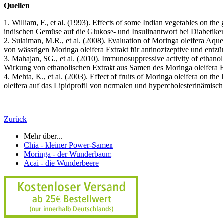
Quellen
1. William, F., et al. (1993). Effects of some Indian vegetables on th
indischen Gemüse auf die Glukose- und Insulinantwort bei Diabetiker
2. Sulaiman, M.R., et al. (2008). Evaluation of Moringa oleifera Aq
von wässrigen Moringa oleifera Extrakt für antinozizeptive und ent
3. Mahajan, SG., et al. (2010). Immunosuppressive activity of ethan
Wirkung von ethanolischen Extrakt aus Samen des Moringa oleifera
4. Mehta, K., et al. (2003). Effect of fruits of Moringa oleifera on 
oleifera auf das Lipidprofil von normalen und hypercholesterinämisc
Zurück
Mehr über...
Chia - kleiner Power-Samen
Moringa - der Wunderbaum
Acai - die Wunderbeere