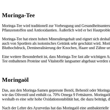
Moringa-Tee
Moringa-Tee wird traditionell zur Vorbeugung und Gesundheitsunterst
Pflanzenstoffen und Antioxidantien. Äußerlich wird er bei Hautpro
Moringa-Tee hat einen hohen Mineraliengehalt und eignet sich desha
auch von Sportlern als isotonisches Getränk sehr geschätzt wird. Mo
Bluthochdruck, Demineralisierung der Knochen, Haare und Zähne und 
Eine weitere Besonderheit ist, dass Moringa-Tee fast alle wichtigen
Tee enthaltenen Proteine und Vitalstoffe langsamer abgebaut werden 
Moringaöl
Das, aus den Moringa-Samen gepresste Benöl, Behenöl oder Moringaöl
wie das Olivenöl und enthält ca. 70% Omega 9 Fettsäuren. Moringaöl 
weshalb es eine sehr hohe Oxidationsstabilität hat, die dazu beiträgt,
Nach der Lehre des Ayurvedas hat das Moringaöl eine antibakteriel