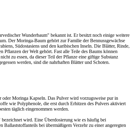
rvedischer Wunderbaum" bekannt ist. Er besitzt noch einige weitere
aum. Der Moringa-Baum gehört zur Familie der Bennussgewächse
biens, Südostasiens und den karibischen Inseln. Die Blätter, Rinde,
n Pflanzen der Welt gehört. Fast alle Teile des Baums können
icht zu essen, da dieser Teil der Pflanze eine giftige Substanz
egessen werden, sind die nahrhaften Blätter und Schoten.
er oder Moringa Kapseln. Das Pulver wird vorzugsweise pur in
fe wie Polyphenole, die erst durch Erhitzen des Pulvers aktiviert
besten täglich eingenommen werden.
 bezeichnet wird. Eine Überdosierung wie es häufig bei
n Ballaststoffanteils bei übermäßigem Verzehr zu einer angeregten