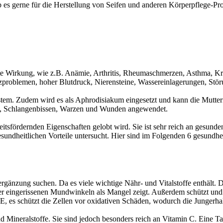
b es gerne für die Herstellung von Seifen und anderen Körperpflege-Pr
te Wirkung, wie z.B. Anämie, Arthritis, Rheumaschmerzen, Asthma, Kre
emen, hoher Blutdruck, Nierensteine, Wassereinlagerungen, Störunge
stem. Zudem wird es als Aphrodisiakum eingesetzt und kann die Mutte
s), Schlangenbissen, Warzen und Wunden angewendet.
heitsfördernden Eigenschaften gelobt wird. Sie ist sehr reich an gesun
sundheitlichen Vorteile untersucht. Hier sind im Folgenden 6 gesundhei
ergänzung suchen. Da es viele wichtige Nähr- und Vitalstoffe enthält. D
 eingerissenen Mundwinkeln als Mangel zeigt. Außerdem schützt und r
n E, es schützt die Zellen vor oxidativen Schäden, wodurch die Jungerha
d Mineralstoffe. Sie sind jedoch besonders reich an Vitamin C. Eine 