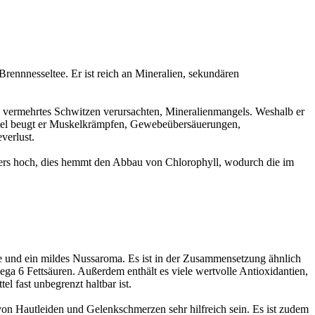
rennnesseltee. Er ist reich an Mineralien, sekundären
h vermehrtes Schwitzen verursachten, Mineralienmangels. Weshalb er
ispiel beugt er Muskelkrämpfen, Gewebeübersäuerungen,
verlust.
nders hoch, dies hemmt den Abbau von Chlorophyll, wodurch die im
be und ein mildes Nussaroma. Es ist in der Zusammensetzung ähnlich
a 6 Fettsäuren. Außerdem enthält es viele wertvolle Antioxidantien,
l fast unbegrenzt haltbar ist.
n Hautleiden und Gelenkschmerzen sehr hilfreich sein. Es ist zudem