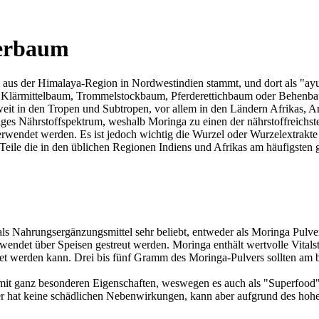
derbaum
h aus der Himalaya-Region in Nordwestindien stammt, und dort als "ayu
 Klärmittelbaum, Trommelstockbaum, Pferderettichbaum oder Behenb
eit in den Tropen und Subtropen, vor allem in den Ländern Afrikas, Ara
ges Nährstoffspektrum, weshalb Moringa zu einen der nährstoffreichste
verwendet werden. Es ist jedoch wichtig die Wurzel oder Wurzelextrakte n
ile die in den üblichen Regionen Indiens und Afrikas am häufigsten g
als Nahrungsergänzungsmittel sehr beliebt, entweder als Moringa Pulv
det über Speisen gestreut werden. Moringa enthält wertvolle Vitalstof
 werden kann. Drei bis fünf Gramm des Moringa-Pulvers sollten am 
 mit ganz besonderen Eigenschaften, weswegen es auch als "Superfood"
er hat keine schädlichen Nebenwirkungen, kann aber aufgrund des hohe