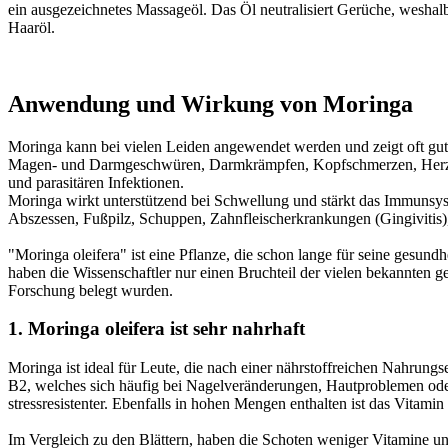
ein ausgezeichnetes Massageöl. Das Öl neutralisiert Gerüche, weshal
Haaröl.
Anwendung und Wirkung von Moringa
Moringa kann bei vielen Leiden angewendet werden und zeigt oft gu
Magen- und Darmgeschwüren, Darmkrämpfen, Kopfschmerzen, Herzprobl
und parasitären Infektionen.
Moringa wirkt unterstützend bei Schwellung und stärkt das Immunsy
Abszessen, Fußpilz, Schuppen, Zahnfleischerkrankungen (Gingiviti
"Moringa oleifera" ist eine Pflanze, die schon lange für seine gesund
haben die Wissenschaftler nur einen Bruchteil der vielen bekannten ge
Forschung belegt wurden.
1. Moringa oleifera ist sehr nahrhaft
Moringa ist ideal für Leute, die nach einer nährstoffreichen Nahrungs
B2, welches sich häufig bei Nagelveränderungen, Hautproblemen oder
stressresistenter. Ebenfalls in hohen Mengen enthalten ist das Vitami
Im Vergleich zu den Blättern, haben die Schoten weniger Vitamine un