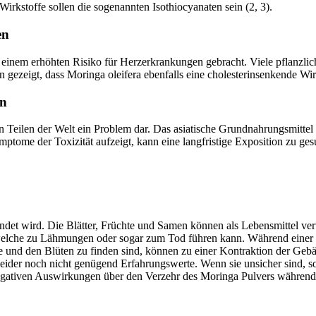
kstoffe sollen die sogenannten Isothiocyanaten sein (2, 3).
en
nem erhöhten Risiko für Herzerkrankungen gebracht. Viele pflanzli
gezeigt, dass Moringa oleifera ebenfalls eine cholesterinsenkende Wir
en
n Teilen der Welt ein Problem dar. Das asiatische Grundnahrungsmitte
mptome der Toxizität aufzeigt, kann eine langfristige Exposition zu ge
ndet wird. Die Blätter, Früchte und Samen können als Lebensmittel ve
nz, welche zu Lähmungen oder sogar zum Tod führen kann. Während einer
und den Blüten zu finden sind, können zu einer Kontraktion der Gebär
der noch nicht genügend Erfahrungswerte. Wenn sie unsicher sind, soll
 negativen Auswirkungen über den Verzehr des Moringa Pulvers währen