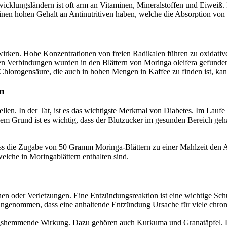
klungsländern ist oft arm an Vitaminen, Mineralstoffen und Eiweiß. In
nen hohen Gehalt an Antinutritiven haben, welche die Absorption von
wirken. Hohe Konzentrationen von freien Radikalen führen zu oxidativ
hen Verbindungen wurden in den Blättern von Moringa oleifera gefunde
hlorogensäure, die auch in hohen Mengen in Kaffee zu finden ist, kann
en
llen. In der Tat, ist es das wichtigste Merkmal von Diabetes. Im Laufe d
 Grund ist es wichtig, dass der Blutzucker im gesunden Bereich gehalt
, dass die Zugabe von 50 Gramm Moringa-Blättern zu einer Mahlzeit den 
elche in Moringablättern enthalten sind.
ionen oder Verletzungen. Eine Entzündungsreaktion ist eine wichtige 
angenommen, dass eine anhaltende Entzündung Ursache für viele chron
gshemmende Wirkung. Dazu gehören auch Kurkuma und Granatäpfel. D