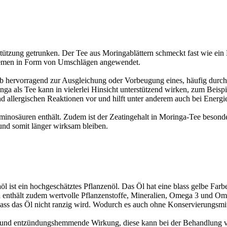
ützung getrunken. Der Tee aus Moringablättern schmeckt fast wie ein B
blemen in Form von Umschlägen angewendet.
lb hervorragend zur Ausgleichung oder Vorbeugung eines, häufig durc
ringa als Tee kann in vielerlei Hinsicht unterstützend wirken, zum Be
allergischen Reaktionen vor und hilft unter anderem auch bei Energie
 Aminosäuren enthält. Zudem ist der Zeatingehalt in Moringa-Tee beso
und somit länger wirksam bleiben.
 ist ein hochgeschätztes Pflanzenöl. Das Öl hat eine blass gelbe Far
enthält zudem wertvolle Pflanzenstoffe, Mineralien, Omega 3 und Omeg
 dass das Öl nicht ranzig wird. Wodurch es auch ohne Konservierungsmitte
le und entzündungshemmende Wirkung, diese kann bei der Behandlung vo