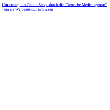
Umsetzung des Online-Shops durch die "Deutsche Medienagentur"
- unsere Werbeagentur in Gießen